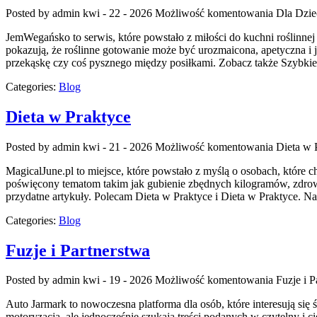
Posted by admin
kwi - 22 - 2026
Możliwość komentowania
Dla Dzie
JemWegańsko to serwis, które powstało z miłości do kuchni roślinnej
pokazują, że roślinne gotowanie może być urozmaicona, apetyczna i j
przekąskę czy coś pysznego między posiłkami. Zobacz także Szybkie
Categories:
Blog
Dieta w Praktyce
Posted by admin
kwi - 21 - 2026
Możliwość komentowania
Dieta w 
MagicalJune.pl to miejsce, które powstało z myślą o osobach, które
poświęcony tematom takim jak gubienie zbędnych kilogramów, zdrowa di
przydatne artykuły. Polecam Dieta w Praktyce i Dieta w Praktyce. N
Categories:
Blog
Fuzje i Partnerstwa
Posted by admin
kwi - 19 - 2026
Możliwość komentowania
Fuzje i P
Auto Jarmark to nowoczesna platforma dla osób, które interesują si
motoryzacją, ale jednocześnie szukają treści podanych w czytelny i 