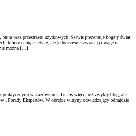
 biura oraz przestrzeni użytkowych. Serwis prezentuje bogaty świat
ch, którzy cenią estetykę, ale jednocześnie zwracają uwagę na
onie można […]
kę z praktycznymi wskazówkami. To coś więcej niż zwykły blog, ale
bów i Porady Ekspertów. W obrębie witryny odwiedzający odnajdzie