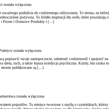
ci
została wyłączona
 i uważnego podejścia do codziennego odżywiania. To strona, na której
ednocześnie pożywna. To źródło inspiracji dla osób, które poszukują c
 i Proste i Domowe Produkty i […]
Praktyce
została wyłączona
 chcą poprawić swoje samopoczucie, odmienić codzienność i spojrzeć 
eta, ruch, a także lepsza kondycja psychiczna. Każdy, kto szuka motywa
a stronie publikowane są […]
artnerstwa
została wyłączona
ę światem pojazdów. To miejsce tworzone z myślą o czytelnikach, któr
ciekawy sposób. Strona skupia się na tym, co dla kierowców, fanów cz