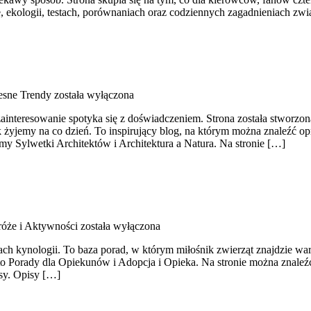
e, ekologii, testach, porównaniach oraz codziennych zagadnieniach zw
esne Trendy
została wyłączona
ainteresowanie spotyka się z doświadczeniem. Strona została stworzona z
k żyjemy na co dzień. To inspirujący blog, na którym można znaleźć 
my Sylwetki Architektów i Architektura a Natura. Na stronie […]
róże i Aktywności
została wyłączona
ach kynologii. To baza porad, w którym miłośnik zwierząt znajdzie war
 to Porady dla Opiekunów i Adopcja i Opieka. Na stronie można znaleźć
sy. Opisy […]