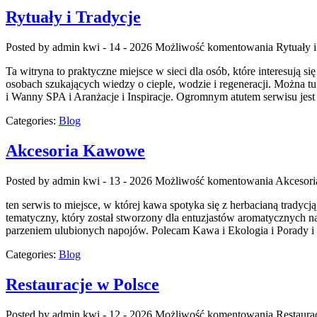
Rytuały i Tradycje
Posted by admin
kwi - 14 - 2026
Możliwość komentowania
Rytuały i
Ta witryna to praktyczne miejsce w sieci dla osób, które interesują
osobach szukających wiedzy o cieple, wodzie i regeneracji. Można tu
i Wanny SPA i Aranżacje i Inspiracje. Ogromnym atutem serwisu jest
Categories:
Blog
Akcesoria Kawowe
Posted by admin
kwi - 13 - 2026
Możliwość komentowania
Akcesor
ten serwis to miejsce, w której kawa spotyka się z herbacianą trady
tematyczny, który został stworzony dla entuzjastów aromatycznych n
parzeniem ulubionych napojów. Polecam Kawa i Ekologia i Porady i
Categories:
Blog
Restauracje w Polsce
Posted by admin
kwi - 12 - 2026
Możliwość komentowania
Restaura