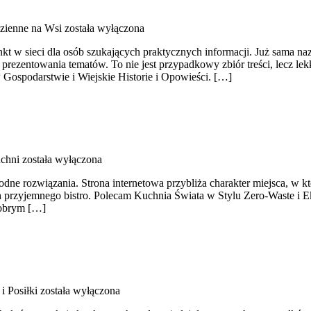
zienne na Wsi
została wyłączona
t w sieci dla osób szukających praktycznych informacji. Już sama na
prezentowania tematów. To nie jest przypadkowy zbiór treści, lecz lek
 Gospodarstwie i Wiejskie Historie i Opowieści. […]
chni
została wyłączona
odne rozwiązania. Strona internetowa przybliża charakter miejsca, w k
ch przyjemnego bistro. Polecam Kuchnia Świata w Stylu Zero-Waste i 
 dobrym […]
i Posiłki
została wyłączona