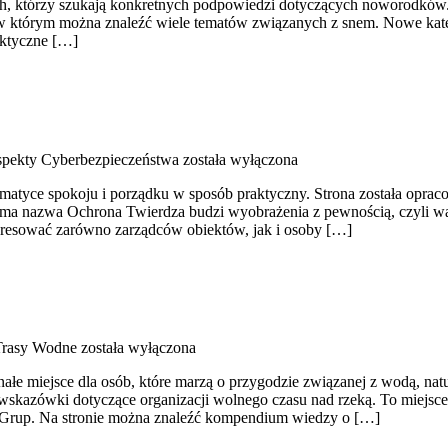
h, którzy szukają konkretnych podpowiedzi dotyczących noworodków. S
, w którym można znaleźć wiele tematów związanych z snem. Nowe katego
aktyczne […]
pekty Cyberbezpieczeństwa
została wyłączona
ematyce spokoju i porządku w sposób praktyczny. Strona została opraco
ama nazwa Ochrona Twierdza budzi wyobrażenia z pewnością, czyli war
eresować zarówno zarządców obiektów, jak i osoby […]
 Trasy Wodne
została wyłączona
e miejsce dla osób, które marzą o przygodzie związanej z wodą, nat
wskazówki dotyczące organizacji wolnego czasu nad rzeką. To miejsc
i Grup. Na stronie można znaleźć kompendium wiedzy o […]