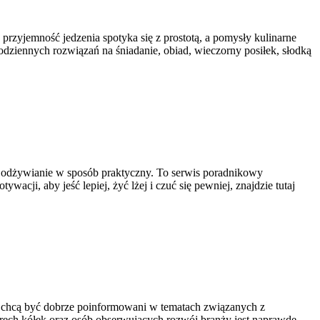
 przyjemność jedzenia spotyka się z prostotą, a pomysły kulinarne
odziennych rozwiązań na śniadanie, obiad, wieczorny posiłek, słodką
na odżywianie w sposób praktyczny. To serwis poradnikowy
cji, aby jeść lepiej, żyć lżej i czuć się pewniej, znajdzie tutaj
zy chcą być dobrze poinformowani w tematach związanych z
terech kółek oraz osób obserwujących rozwój branży jest naprawdę