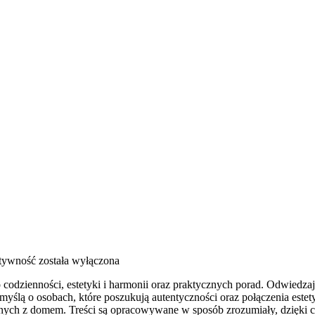
ktywność
została wyłączona
 codzienności, estetyki i harmonii oraz praktycznych porad. Odwiedza
yślą o osobach, które poszukują autentyczności oraz połączenia estet
zanych z domem. Treści są opracowywane w sposób zrozumiały, dzięki