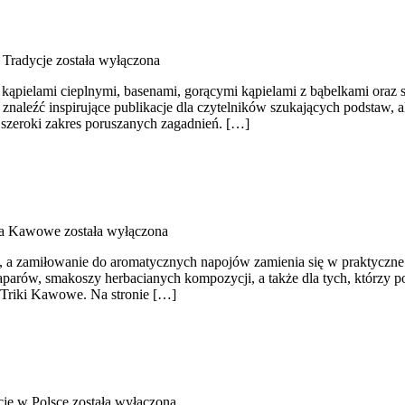
 Tradycje
została wyłączona
 się kąpielami cieplnymi, basenami, gorącymi kąpielami z bąbelkami or
 znaleźć inspirujące publikacje dla czytelników szukających podstaw,
 szeroki zakres poruszanych zagadnień. […]
ia Kawowe
została wyłączona
cją, a zamiłowanie do aromatycznych napojów zamienia się w praktyczne 
aparów, smakoszy herbacianych kompozycji, a także dla tych, którzy p
 Triki Kawowe. Na stronie […]
cje w Polsce
została wyłączona