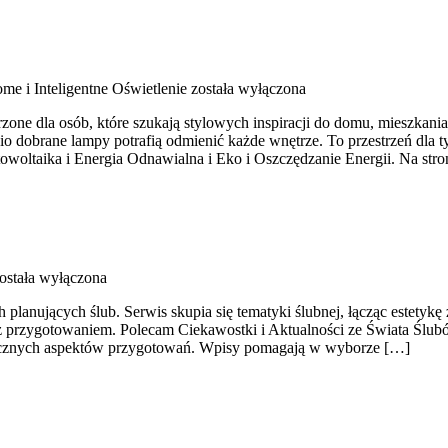
me i Inteligentne Oświetlenie
została wyłączona
ne dla osób, które szukają stylowych inspiracji do domu, mieszkania,
 dobrane lampy potrafią odmienić każde wnętrze. To przestrzeń dla ty
owoltaika i Energia Odnawialna i Eko i Oszczędzanie Energii. Na str
ostała wyłączona
h planujących ślub. Serwis skupia się tematyki ślubnej, łącząc estety
ę z przygotowaniem. Polecam Ciekawostki i Aktualności ze Świata Ślu
raktycznych aspektów przygotowań. Wpisy pomagają w wyborze […]