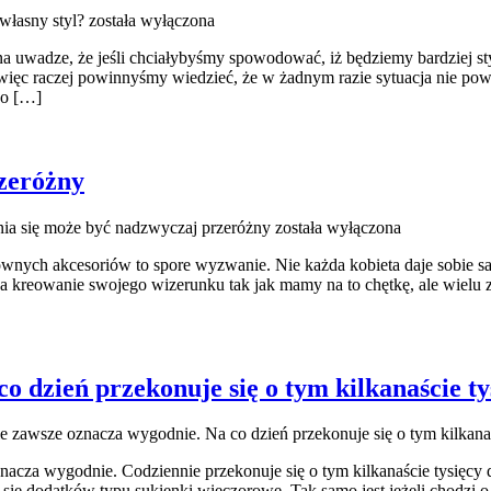
własny styl?
została wyłączona
na uwadze, że jeśli chciałybyśmy spowodować, iż będziemy bardziej 
ięc raczej powinnyśmy wiedzieć, że w żadnym razie sytuacja nie powin
 o […]
rzeróżny
ania się może być nadzwyczaj przeróżny
została wyłączona
wnych akcesoriów to spore wyzwanie. Nie każda kobieta daje sobie sam
kreowanie swojego wizerunku tak jak mamy na to chętkę, ale wielu z 
o dzień przekonuje się o tym kilkanaście t
e zawsze oznacza wygodnie. Na co dzień przekonuje się o tym kilkana
za wygodnie. Codziennie przekonuje się o tym kilkanaście tysięcy d
ię dodatków typu sukienki wieczorowe. Tak samo jest jeżeli chodzi o ub