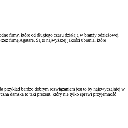
e firmy, które od długiego czasu działają w branży odzieżowej.
zez firmę Agatare. Są to najwyższej jakości ubrania, które
 Na przykład bardzo dobrym rozwiązaniem jest to by najzwyczajniej w
yczna damska to taki prezent, który nie tylko sprawi przyjemność