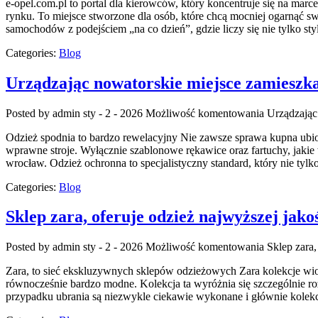
e-opel.com.pl to portal dla kierowców, który koncentruje się na marc
rynku. To miejsce stworzone dla osób, które chcą mocniej ogarnąć s
samochodów z podejściem „na co dzień”, gdzie liczy się nie tylko sty
Categories:
Blog
Urządzając nowatorskie miejsce zamieszk
Posted by admin
sty - 2 - 2026
Możliwość komentowania
Urządzając
Odzież spodnia to bardzo rewelacyjny Nie zawsze sprawa kupna ubioru
wprawne stroje. Wyłącznie szablonowe rękawice oraz fartuchy, jakie
wrocław. Odzież ochronna to specjalistyczny standard, który nie tylko
Categories:
Blog
Sklep zara, oferuje odzież najwyższej jako
Posted by admin
sty - 2 - 2026
Możliwość komentowania
Sklep zara,
Zara, to sieć ekskluzywnych sklepów odzieżowych Zara kolekcje wiosn
równocześnie bardzo modne. Kolekcja ta wyróżnia się szczególnie roz
przypadku ubrania są niezwykle ciekawie wykonane i głównie kolekcj