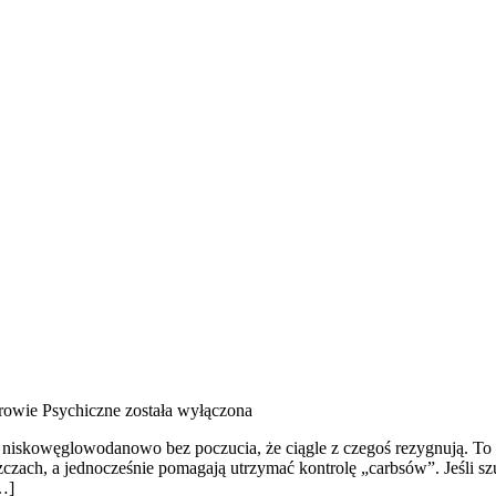
rowie Psychiczne
została wyłączona
ć niskowęglowodanowo bez poczucia, że ciągle z czegoś rezygnują. To
zczach, a jednocześnie pomagają utrzymać kontrolę „carbsów”. Jeśli szuka
[…]