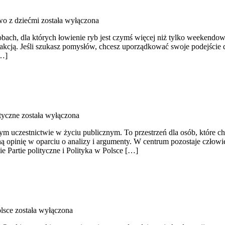
o z dziećmi
została wyłączona
osobach, dla których łowienie ryb jest czymś więcej niż tylko weeken
fakcją. Jeśli szukasz pomysłów, chcesz uporządkować swoje podejście d
[…]
ityczne
została wyłączona
omym uczestnictwie w życiu publicznym. To przestrzeń dla osób, które 
opinię w oparciu o analizy i argumenty. W centrum pozostaje człowie
e Partie polityczne i Polityka w Polsce […]
lsce
została wyłączona