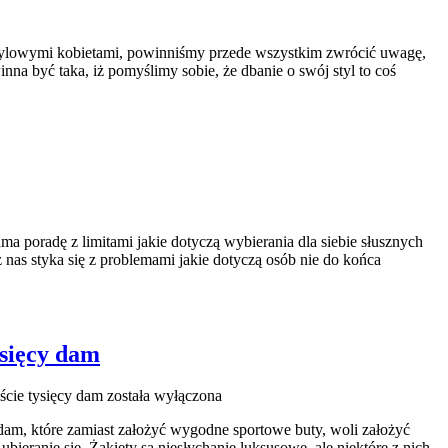
stylowymi kobietami, powinniśmy przede wszystkim zwrócić uwagę,
na być taka, iż pomyślimy sobie, że dbanie o swój styl to coś
a poradę z limitami jakie dotyczą wybierania dla siebie słusznych
nas styka się z problemami jakie dotyczą osób nie do końca
ysięcy dam
ście tysięcy dam
została wyłączona
am, które zamiast założyć wygodne sportowe buty, woli założyć
ieranie się. Żakiety są niesłychanie luksusowe, ale niektóre z nich