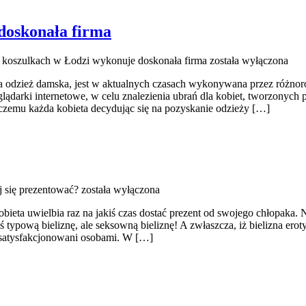
doskonała firma
 koszulkach w Łodzi wykonuje doskonała firma
została wyłączona
dzież damska, jest w aktualnych czasach wykonywana przez różnorodn
darki internetowe, w celu znalezienia ubrań dla kobiet, tworzonych pr
 czemu każda kobieta decydując się na pozyskanie odzieży […]
j się prezentować?
została wyłączona
obieta uwielbia raz na jakiś czas dostać prezent od swojego chłopaka.
 typową bieliznę, ale seksowną bieliznę! A zwłaszcza, iż bielizna erot
 usatysfakcjonowani osobami. W […]