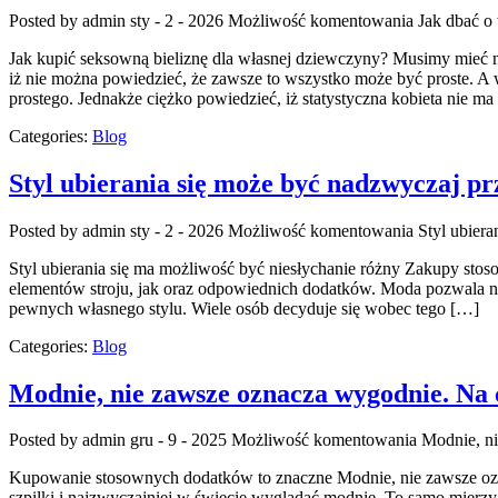
Posted by admin
sty - 2 - 2026
Możliwość komentowania
Jak dbać o 
Jak kupić seksowną bieliznę dla własnej dziewczyny? Musimy mieć 
iż nie można powiedzieć, że zawsze to wszystko może być proste. A w
prostego. Jednakże ciężko powiedzieć, iż statystyczna kobieta nie ma
Categories:
Blog
Styl ubierania się może być nadzwyczaj p
Posted by admin
sty - 2 - 2026
Możliwość komentowania
Styl ubier
Styl ubierania się ma możliwość być niesłychanie różny Zakupy stoso
elementów stroju, jak oraz odpowiednich dodatków. Moda pozwala na 
pewnych własnego stylu. Wiele osób decyduje się wobec tego […]
Categories:
Blog
Modnie, nie zawsze oznacza wygodnie. Na c
Posted by admin
gru - 9 - 2025
Możliwość komentowania
Modnie, ni
Kupowanie stosownych dodatków to znaczne Modnie, nie zawsze oznac
szpilki i najzwyczajniej w świecie wyglądać modnie. To samo mierzy s