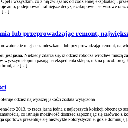
e Opel i wszystkim, co z nią związane: od codziennej eksploatacji, prz
woje auto, podejmować trafniejsze decyzje zakupowe i serwisowe oraz c
l […]
ania lub przeprowadzając remont, najwięks
 nowatorskie miejsce zamieszkania lub przeprowadzając remont, najwi
 jest jasna. Niekiedy zdarza się, iż odzież robocza wrocław muszą za
 w wyższym stopniu pasują na ekspedienta sklepu, niż na pracobiorcę,
 broni, ale […]
ści
 oferuje odzież najwyższej jakości
została wyłączona
a-lato 2013, to rzecz jasna jedna z najlepszych kolekcji obecnego sez
maitością, co istnieje możliwość dostrzec zapoznając się zarówno z k
a sportowa prezentuje się niezwykle kolorystycznie, gdzie dominują 