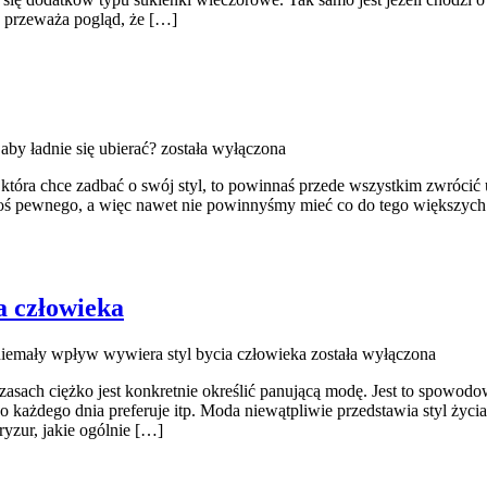
e przeważa pogląd, że […]
aby ładnie się ubierać?
została wyłączona
, która chce zadbać o swój styl, to powinnaś przede wszystkim zwróci
coś pewnego, a więc nawet nie powinnyśmy mieć co do tego większych 
a człowieka
iemały wpływ wywiera styl bycia człowieka
została wyłączona
ach ciężko jest konkretnie określić panującą modę. Jest to spowodowa
 każdego dnia preferuje itp. Moda niewątpliwie przedstawia styl życia
yzur, jakie ogólnie […]