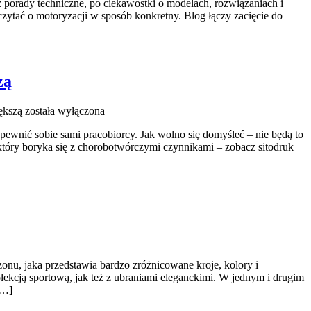
ez porady techniczne, po ciekawostki o modelach, rozwiązaniach i
zytać o motoryzacji w sposób konkretny. Blog łączy zacięcie do
zą
ększą
została wyłączona
pewnić sobie sami pracobiorcy. Jak wolno się domyśleć – nie będą to
 który boryka się z chorobotwórczymi czynnikami – zobacz sitodruk
onu, jaka przedstawia bardzo zróżnicowane kroje, kolory i
olekcją sportową, jak też z ubraniami eleganckimi. W jednym i drugim
[…]