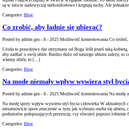
są w istocie nadzwyczaj niekomfortowe i krępują ruchy. Ale jednakż
Categories:
Blog
Co zrobić, aby ładnie się ubierać?
Posted by admin
gru - 8 - 2025
Możliwość komentowania
Co zrobić, 
Uroda to prawdziwy dar otrzymany od Boga Jeśli jesteś taką kobietą
aby zadbać o swój ubiór. Bardzo dużo od naszego ubioru zależy, to 
własny ubiór, to […]
Categories:
Blog
Na modę niemały wpływ wywiera styl byci
Posted by admin
gru - 8 - 2025
Możliwość komentowania
Na modę n
Na modę spory wpływ wywiera styl bycia człowieka W aktualnych czas
niesamowicie spore znaczenie w tym, jak wybrana osoba się ubiera, co
podmiotów polepszających prezencję, czy również poprzez robienie fr
Categories:
Blog