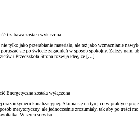
ść i zabawa
została wyłączona
i nie tylko jako przerabianie materiału, ale też jako wzmacnianie na
oruszać się po świecie zagadnień w sposób spokojny. Zależy nam, aby
ziców i Przedszkola Strona rozwija ideę, że […]
ść Energetyczna
została wyłączona
raz inżynierii kanalizacyjnej. Skupia się na tym, co w praktyce proj
posób merytoryczny, ale jednocześnie zrozumiały, tak aby po treści mogl
owoltaika. W sercu serwisu […]