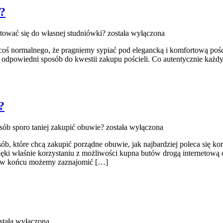
i?
tować się do własnej studniówki?
została wyłączona
 coś normalnego, że pragniemy sypiać pod elegancką i komfortową pośc
w odpowiedni sposób do kwestii zakupu pościeli. Co autentycznie każ
?
sób sporo taniej zakupić obuwie?
została wyłączona
sób, które chcą zakupić porządne obuwie, jak najbardziej poleca się 
ęki właśnie korzystaniu z możliwości kupna butów drogą internetową 
 to w końcu możemy zaznajomić […]
stała wyłączona